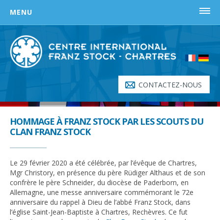
Skip
MENU
to
content
ACCUEIL
LE PRIX FRANZ STOCK
Prix Franz Stock – Origine
CONTACTEZ-NOUS
Document fondateur
Qui reçoit le prix Franz Stock ?
HOMMAGE À FRANZ STOCK PAR LES SCOUTS DU
Lauréats
CLAN FRANZ STOCK
Règlement du prix Franz Stock
Le 29 février 2020 a été célébrée, par l’évêque de Chartres,
L’ABBÉ FRANZ STOCK
Mgr Christory, en présence du père Rüdiger Althaus et de son
confrère le père Schneider, du diocèse de Paderborn, en
Histoire de Franz Stock – L’Archange en Enfer
Allemagne, une messe anniversaire commémorant le 72e
Discours de Franz Stock du 26 avril 1947
anniversaire du rappel à Dieu de l’abbé Franz Stock, dans
l’église Saint-Jean-Baptiste à Chartres, Rechèvres. Ce fut
Biographie de Franz Stock (1904 – 1948)