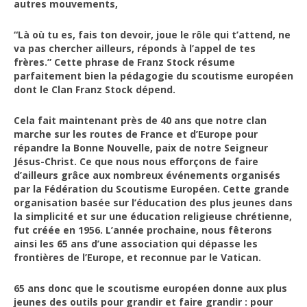
autres mouvements,
Soutien à la recherche
“Là où tu es, fais ton devoir, joue le rôle qui t’attend, ne
Les projets
va pas chercher ailleurs, réponds à l’appel de tes
frères.” Cette phrase de Franz Stock résume
Aménagement de l’Eglise de Rechèvres
parfaitement bien la pédagogie du scoutisme européen
Dépliant collecte de fonds
dont le Clan Franz Stock dépend.
Faire un don
Cela fait maintenant près de 40 ans que notre clan
marche sur les routes de France et d’Europe pour
L’ÉGLISE DE RECHÈVRES
répandre la Bonne Nouvelle, paix de notre Seigneur
Jésus-Christ. Ce que nous nous efforçons de faire
Histoire de l’église de Rechèvres
d’ailleurs grâce aux nombreux événements organisés
par la Fédération du Scoutisme Européen. Cette grande
La tombe de Franz Stock dans l’église de Rechèvres
organisation basée sur l’éducation des plus jeunes dans
(Chartres)
la simplicité et sur une éducation religieuse chrétienne,
L’architecture de l’église
fut créée en 1956. L’année prochaine, nous fêterons
ainsi les 65 ans d’une association qui dépasse les
La bande dessinée Franz Stock
frontières de l’Europe, et reconnue par le Vatican.
Accès à l’église
65 ans donc que le scoutisme européen donne aux plus
jeunes des outils pour grandir et faire grandir : pour
ACTUALITÉS