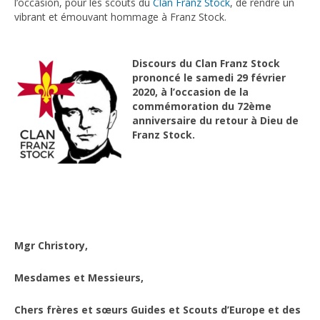
l’occasion, pour les scouts du
Clan Franz Stock
, de rendre un
vibrant et émouvant hommage à Franz Stock.
La tombe de Franz Stock au cimetière parisien de Thiais
LE CENTRE FRANZ STOCK
Discours du Clan Franz Stock
Le fonds de dotation C.I.F.S. Objet
prononcé le samedi 29 février
2020, à l’occasion de la
Fondateurs
commémoration du 72ème
anniversaire du retour à Dieu de
Buts et objectifs
Franz Stock.
Statuts
Photos
Les réalisations
Colloque 2013
Mgr Christory,
Exposition 2013
Mesdames et Messieurs,
Relations internationales
Éditions
Chers frères et sœurs Guides et Scouts d’Europe et des