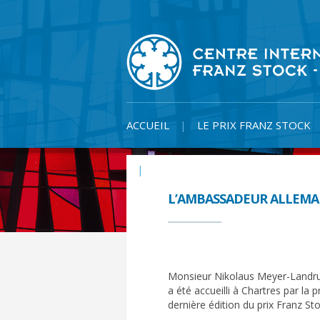
Skip
to
content
ACCUEIL
LE PRIX FRANZ STOCK
ACTUALITÉS
L’AMBASSADEUR ALLEMAN
Monsieur Nikolaus Meyer-Landru
a été accueilli à Chartres par la
dernière édition du prix Franz Sto