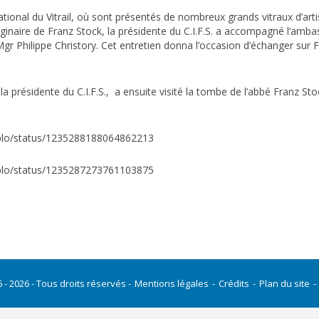
ational du Vitrail, où sont présentés de nombreux grands vitraux d’art
inaire de Franz Stock, la présidente du C.I.F.S. a accompagné l’ambas
gr Philippe Christory. Cet entretien donna l’occasion d’échanger sur 
résidente du C.I.F.S., a ensuite visité la tombe de l’abbé Franz Stoc
iplo/status/1235288188064862213
iplo/status/1235287273761103875
 - 2026 - Tous droits réservés
Mentions légales
Crédits
Plan du site