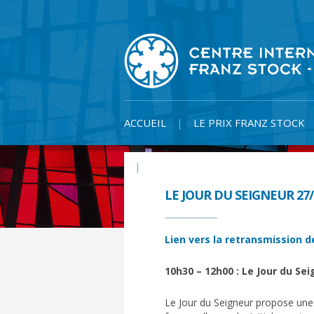
Skip
to
content
ACCUEIL
LE PRIX FRANZ STOCK
ACTUALITÉS
LE JOUR DU SEIGNEUR 27/
Lien vers la retransmission d
10h30 – 12h00 : Le Jour du Se
Le Jour du Seigneur propose une 