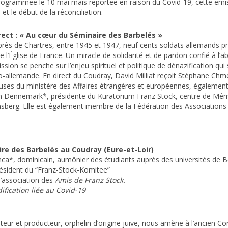
programmée le 10 mai mais reportée en raison du Covid-19, cette é
et le début de la réconciliation.
rect : « Au cœur du Séminaire des Barbelés »
rès de Chartres, entre 1945 et 1947, neuf cents soldats allemands pr
e l’Église de France. Un miracle de solidarité et de pardon confié à l’a
sion se penche sur l’enjeu spirituel et politique de dénazification qui
nco-allemande. En direct du Coudray, David Milliat reçoit Stéphane C
gieuses du ministère des Affaires étrangères et européennes, également
h Dennemark*, présidente du Kuratorium Franz Stock, centre de Mémo
nsberg. Elle est également membre de la Fédération des Association
ire des Barbelés au Coudray (Eure-et-Loir)
nca*, dominicain, aumônier des étudiants auprès des universités de Be
résident du “Franz-Stock-Komitee”
l’association des
Amis de Franz Stock.
fication liée au Covid-19
sateur et producteur, orphelin d’origine juive, nous amène à l’ancien Co