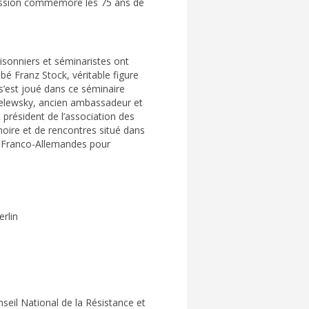
mission commémore les 75 ans de
isonniers et séminaristes ont
bbé Franz Stock, véritable figure
 s’est joué dans ce séminaire
hmelewsky, ancien ambassadeur et
 président de l’association des
ire et de rencontres situé dans
s Franco-Allemandes pour
rlin
nseil National de la Résistance et