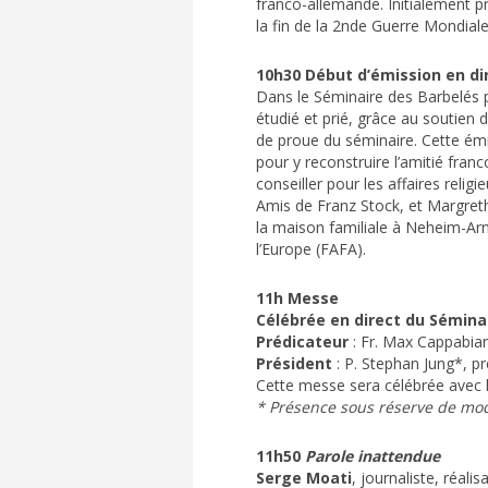
franco-allemande. Initialement 
la fin de la 2nde Guerre Mondiale 
10h30 Début d’émission en di
Dans le Séminaire des Barbelés p
étudié et prié, grâce au soutien d
de proue du séminaire. Cette émis
pour y reconstruire l’amitié fra
conseiller pour les affaires reli
Amis de Franz Stock, et Margret
la maison familiale à Neheim-Ar
l’Europe (FAFA).
11h Messe
Célébrée en direct du Sémina
Prédicateur
: Fr. Max Cappabia
Président
: P. Stephan Jung*, p
Cette messe sera célébrée avec 
* Présence sous réserve de modi
11h50
Parole inattendue
Serge Moati
, journaliste, réali