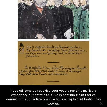
La tombe de Franz Stock au cimetière parisien de Thiais
LE CENTRE FRANZ STOCK
Le fonds de dotation C.I.F.S. Objet
Fondateurs
Buts et objectifs
Statuts
Photos
Les réalisations
Colloque 2013
Exposition 2013
Nous utilisons des cookies pour vous garantir la meilleure
Relations internationales
expérience sur notre site. Si vous continuez à utiliser ce
dernier, nous considérerons que vous acceptez l'utilisation des
Centre International Franz Stock 2016 - 2026 - Tous droits réservés
Éditions
cookies.