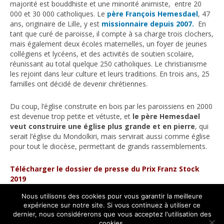
majorité est bouddhiste et une minorité animiste, entre 20
000 et 30 000 catholiques. Le
père François Hemesdael
, 47
La tombe de Franz Stock au cimetière parisien de Thiais
ans, originaire de Lille, y est
missionnaire depuis 2007.
En
tant que curé de paroisse, il compte à sa charge trois clochers,
LE CENTRE FRANZ STOCK
mais également deux écoles maternelles, un foyer de jeunes
collégiens et lycéens, et des activités de soutien scolaire,
Le fonds de dotation C.I.F.S. Objet
réunissant au total quelque 250 catholiques. Le christianisme
Fondateurs
les rejoint dans leur culture et leurs traditions. En trois ans, 25
familles ont décidé de devenir chrétiennes.
Buts et objectifs
Du coup, l’église construite en bois par les paroissiens en 2000
Statuts
est devenue trop petite et vétuste, et
le père Hemesdael
veut construire une église plus grande et en pierre
Photos
, qui
serait l’église du Mondolkiri, mais servirait aussi comme église
Les réalisations
pour tout le diocèse, permettant de grands rassemblements.
Colloque 2013
Télécharger le dossier de presse du Prix Franz Stock
2019
Exposition 2013
Nous utilisons des cookies pour vous garantir la meilleure
Relations internationales
expérience sur notre site. Si vous continuez à utiliser ce
dernier, nous considérerons que vous acceptez l'utilisation des
Éditions
Centre International Franz Stock 2016 - 2026 - Tous droits réservés
cookies.