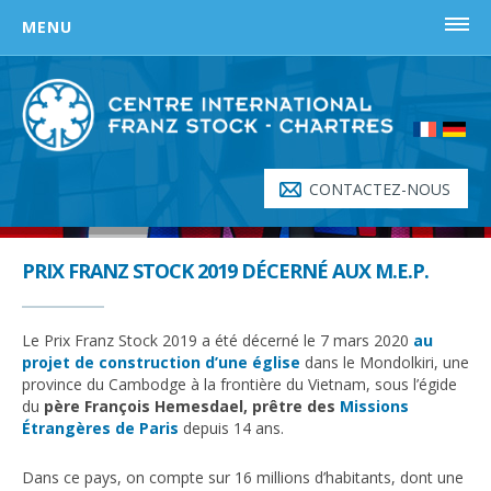
Skip
MENU
to
content
ACCUEIL
LE PRIX FRANZ STOCK
Prix Franz Stock – Origine
CONTACTEZ-NOUS
Document fondateur
Qui reçoit le prix Franz Stock ?
PRIX FRANZ STOCK 2019 DÉCERNÉ AUX M.E.P.
Lauréats
Règlement du prix Franz Stock
Le Prix Franz Stock 2019 a été décerné le 7 mars 2020
au
projet de construction d’une église
dans le Mondolkiri, une
L’ABBÉ FRANZ STOCK
province du Cambodge à la frontière du Vietnam, sous l’égide
du
père François Hemesdael, prêtre des
Missions
Histoire de Franz Stock – L’Archange en Enfer
Étrangères de Paris
depuis 14 ans.
Discours de Franz Stock du 26 avril 1947
Dans ce pays, on compte sur 16 millions d’habitants, dont une
Biographie de Franz Stock (1904 – 1948)