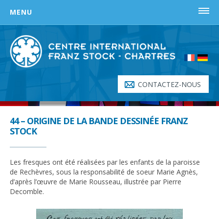
Skip
MENU
to
content
ACCUEIL
LE PRIX FRANZ STOCK
Prix Franz Stock – Origine
CONTACTEZ-NOUS
Document fondateur
Qui reçoit le prix Franz Stock ?
44 – ORIGINE DE LA BANDE DESSINÉE FRANZ
Lauréats
STOCK
Règlement du prix Franz Stock
Les fresques ont été réalisées par les enfants de la paroisse
L’ABBÉ FRANZ STOCK
de Rechèvres, sous la responsabilité de soeur Marie Agnès,
d’après l’œuvre de Marie Rousseau, illustrée par Pierre
Histoire de Franz Stock – L’Archange en Enfer
Decomble.
Discours de Franz Stock du 26 avril 1947
Biographie de Franz Stock (1904 – 1948)