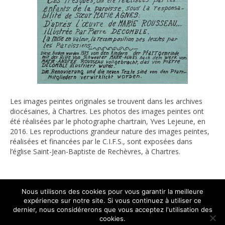
La tombe de Franz Stock au cimetière parisien de Thiais
LE CENTRE FRANZ STOCK
Le fonds de dotation C.I.F.S. Objet
Fondateurs
Buts et objectifs
Les images peintes originales se trouvent dans les archives
Statuts
diocésaines, à Chartres. Les photos des images peintes ont
été réalisées par le photographe chartrain, Yves Lejeune, en
Photos
2016. Les reproductions grandeur nature des images peintes,
réalisées et financées par le C.I.F.S., sont exposées dans
Les réalisations
l’église Saint-Jean-Baptiste de Rechèvres, à Chartres.
Colloque 2013
Exposition 2013
Nous utilisons des cookies pour vous garantir la meilleure
Relations internationales
expérience sur notre site. Si vous continuez à utiliser ce
dernier, nous considérerons que vous acceptez l'utilisation des
Éditions
Centre International Franz Stock 2016 - 2026 - Tous droits réservés
cookies.