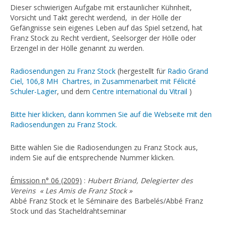
Publikationen
Dieser schwierigen Aufgabe mit erstaunlicher Kühnheit,
Vorsicht und Takt gerecht werdend, in der Hölle der
Studienförderung
Gefängnisse sein eigenes Leben auf das Spiel setzend, hat
Franz Stock zu Recht verdient, Seelsorger der Hölle oder
Geplante Projekte
Erzengel in der Hölle genannt zu werden.
Ausbau der Kirche von Rechèvres
Radiosendungen zu Franz Stock
(hergestellt für
Radio Grand
Spendenfaltblatt
Ciel, 106,8 MH Chartres, in Zusammenarbeit mit Félicité
Schuler-Lagier
, und dem
Centre international du Vitrail
)
Ich will mich beteiligen
Bitte hier klicken, dann kommen Sie auf die Webseite mit den
DIE KIRCHE VON RECHÈVRES
Radiosendungen zu Franz Stock.
Geschichte der Kirche von Rechèvres
Bitte wählen Sie die Radiosendungen zu Franz Stock aus,
Das Grab von Franz Stock
indem Sie auf die entsprechende Nummer klicken.
Die Kirche in Rechèvres – Die Architektur
Émission n° 06 (2009)
:
Hubert Briand, Delegierter des
Franz Stock als Bildergeschichte
Vereins « Les Amis de Franz Stock »
Abbé Franz Stock et le Séminaire des Barbelés/Abbé Franz
Anfahrt
Stock und das Stacheldrahtseminar
AKTUELLES