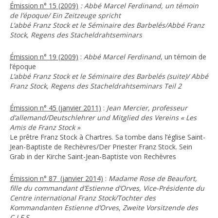
Émission n° 15 (2009)
:
Abbé Marcel Ferdinand, un témoin
de l’époque/ Ein Zeitzeuge spricht
L’abbé Franz Stock et le Séminaire des Barbelés/Abbé Franz
Stock, Regens des Stacheldrahtseminars
Émission n° 19 (2009)
:
Abbé Marcel Ferdinand
, un témoin de
l’époque
L’abbé Franz Stock et le Séminaire des Barbelés (suite)/ Abbé
Franz Stock, Regens des Stacheldrahtseminars Teil 2
Émission n° 45 (janvier 2011)
:
Jean Mercier, professeur
d’allemand/Deutschlehrer und Mitglied des Vereins « Les
Amis de Franz Stock »
Le prêtre Franz Stock à Chartres. Sa tombe dans l’église Saint-
Jean-Baptiste de Rechèvres/Der Priester Franz Stock. Sein
Grab in der Kirche Saint-Jean-Baptiste von Rechèvres
Émission n° 87 (janvier 2014)
:
Madame Rose de Beaufort,
fille du commandant d’Estienne d’Orves, Vice-Présidente du
Centre international Franz Stock/Tochter des
Kommandanten Estienne d’Orves, Zweite Vorsitzende des
C.I.F.S.