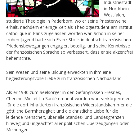
Industriestadt
Lebenslauf von Franz Stock (1904-1948)
in Nordrhein-
Westfalen,
Das Grab von Abbé Franz Stock auf dem Friedhof von Thiais
studierte Theologie in Paderborn, wo er seine Priesterweihe
erhält, nachdem er einige Zeit als Theologiestudent am Institut
CENTRE FRANZ STOCK
catholique in Paris zugelassen worden war. Schon in seiner
frühen Jugend hatte sich Franz Stock in deutsch-französischen
Die Stiftung
Friedensbewegungen engagiert beteiligt und seine Kenntnisse
Gründungsmitglieder
der französischen Sprache so verbessert, dass er sie akzentfrei
beherrschte.
Ziel und Zweck
Sein Wesen und seine Bildung erweckten in ihm eine
Stiftungssatzung
begeisterungsvolle Liebe zum französischen Nachbarland.
Photos
Als er 1940 zum Seelsorger in den Gefängnissen Fresnes,
Aktionen
Cherche-Midi et La Santé ernannt worden war, verkörperte er
für die dort inhaftierten französischen Widerstandskämpfer die
Kolloquium 2013
göttliche Barmherzigkeit und die christliche Liebe für die
leidende Menscheit, über alle Standes- und Landesgrenzen
Ausstellung 2013
hinweg und ungeachtet aller politischen Überzeugungen oder
Meinungen.
Internationale Beziehungen