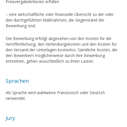
Preisvergabekriterien erfüllen
Studienförderung
– eine wirtschaftliche oder finanzielle Übersicht zu der oder
Geplante Projekte
den durchgeführten Maßnahmen, die Gegenstand der
Bewerbung sind.
Ausbau der Kirche von Rechèvres
Spendenfaltblatt
Die Bewerbung erfolgt abgesehen von den Kosten für die
Veröffentlichung, den Verbindungskosten und den Kosten für
Ich will mich beteiligen
den Versand der Unterlagen kostenlos. Sämtliche Kosten, die
den Bewerbern möglicherweise durch ihre Bewerbung
DIE KIRCHE VON RECHÈVRES
entstehen, gehen ausschließlich zu ihren Lasten.
Geschichte der Kirche von Rechèvres
Sprachen
Das Grab von Franz Stock
Die Kirche in Rechèvres – Die Architektur
Als Sprache wird wahlweise Französisch oder Deutsch
verwendet.
Franz Stock als Bildergeschichte
Anfahrt
Jury
AKTUELLES