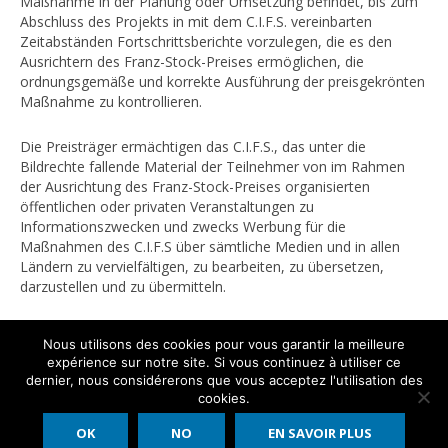
Maßnahme in der Planung oder Umsetzung befindet, bis zum
Abschluss des Projekts in mit dem C.I.F.S. vereinbarten
Zeitabständen Fortschrittsberichte vorzulegen, die es den
Ausrichtern des Franz-Stock-Preises ermöglichen, die
ordnungsgemäße und korrekte Ausführung der preisgekrönten
Maßnahme zu kontrollieren.
Die Preisträger ermächtigen das C.I.F.S., das unter die
Bildrechte fallende Material der Teilnehmer von im Rahmen
der Ausrichtung des Franz-Stock-Preises organisierten
öffentlichen oder privaten Veranstaltungen zu
Informationszwecken und zwecks Werbung für die
Maßnahmen des C.I.F.S über sämtliche Medien und in allen
Ländern zu vervielfältigen, zu bearbeiten, zu übersetzen,
darzustellen und zu übermitteln.
Nous utilisons des cookies pour vous garantir la meilleure
expérience sur notre site. Si vous continuez à utiliser ce
dernier, nous considérerons que vous acceptez l'utilisation des
cookies.
Centre International Franz Stock 2016 - 2026 - All rights reserved
OK
NO
EN SAVOIR PLUS
Impressum
Kontakt
Datenschutzrichtlinie