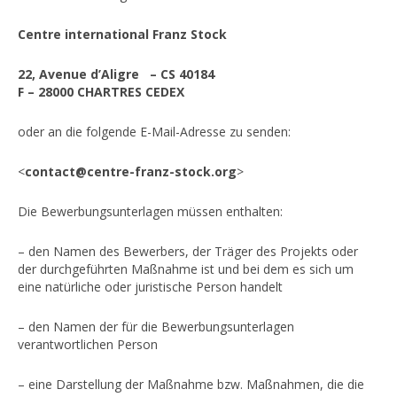
Lebenslauf von Franz Stock (1904-1948)
Das Grab von Abbé Franz Stock auf dem Friedhof von Thiais
Centre international Franz Stock
CENTRE FRANZ STOCK
22, Avenue d’Aligre – CS 40184
F – 28000 CHARTRES CEDEX
Die Stiftung
oder an die folgende E-Mail-Adresse zu senden:
Gründungsmitglieder
Ziel und Zweck
<
contact@centre-franz-stock.org
>
Stiftungssatzung
Die Bewerbungsunterlagen müssen enthalten:
Photos
– den Namen des Bewerbers, der Träger des Projekts oder
Aktionen
der durchgeführten Maßnahme ist und bei dem es sich um
eine natürliche oder juristische Person handelt
Kolloquium 2013
Ausstellung 2013
– den Namen der für die Bewerbungsunterlagen
verantwortlichen Person
Internationale Beziehungen
– eine Darstellung der Maßnahme bzw. Maßnahmen, die die
Publikationen