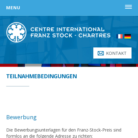
Skip
MENU
to
content
STARTSEITE
FRANZ-STOCK-PREIS
Entstehungsgeschichte
KONTAKT
Gründungsdokument
Wer erhält den Preis ?
TEILNAHMEBEDINGUNGEN
Preisträger
Teilnahmebedingungen
FRANZ STOCK
Bewerbung
Seelsorger in der Hölle
Franz Stocks Ansprache vom 26. April 1947
Die Bewerbungsunterlagen für den Franz-Stock-Preis sind
formlos an die folgende Adresse zu richten: