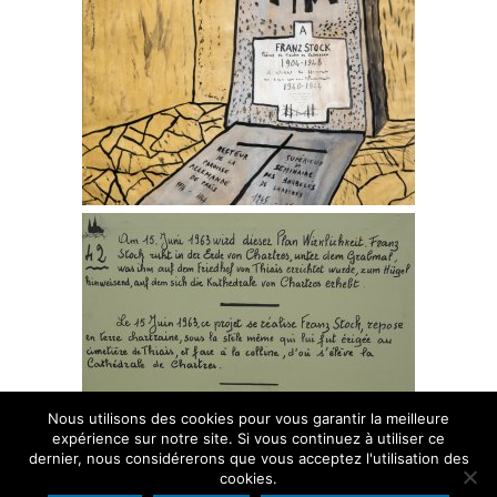
Das Grab von Abbé Franz Stock auf dem Friedhof von Thiais
CENTRE FRANZ STOCK
Die Stiftung
Gründungsmitglieder
Ziel und Zweck
Stiftungssatzung
Photos
Aktionen
Kolloquium 2013
Ausstellung 2013
Nous utilisons des cookies pour vous garantir la meilleure
expérience sur notre site. Si vous continuez à utiliser ce
Internationale Beziehungen
dernier, nous considérerons que vous acceptez l'utilisation des
Publikationen
cookies.