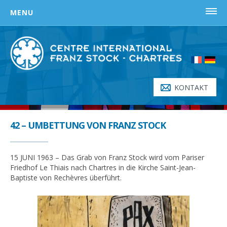
Skip
MENU
to
content
STARTSEITE
FRANZ-STOCK-PREIS
Entstehungsgeschichte
KONTAKT
Gründungsdokument
Wer erhält den Preis ?
42 – UMBETTUNG VON FRANZ STOCK
Preisträger
Teilnahmebedingungen
15 JUNI 1963 – Das Grab von Franz Stock wird vom Pariser
Friedhof Le Thiais nach Chartres in die Kirche Saint-Jean-
FRANZ STOCK
Baptiste von Rechèvres überführt.
Seelsorger in der Hölle
Franz Stocks Ansprache vom 26. April 1947
Lebenslauf von Franz Stock (1904-1948)