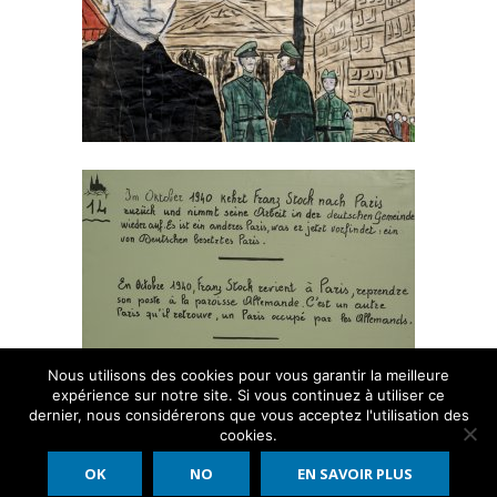
Das Grab von Abbé Franz Stock auf dem Friedhof von Thiais
CENTRE FRANZ STOCK
Die Stiftung
Gründungsmitglieder
Ziel und Zweck
Stiftungssatzung
Photos
Aktionen
Kolloquium 2013
Nous utilisons des cookies pour vous garantir la meilleure
expérience sur notre site. Si vous continuez à utiliser ce
Ausstellung 2013
dernier, nous considérerons que vous acceptez l'utilisation des
cookies.
Internationale Beziehungen
Centre International Franz Stock 2016 - 2026 - All rights reserved
OK
NO
EN SAVOIR PLUS
Publikationen
Impressum
Kontakt
Datenschutzrichtlinie