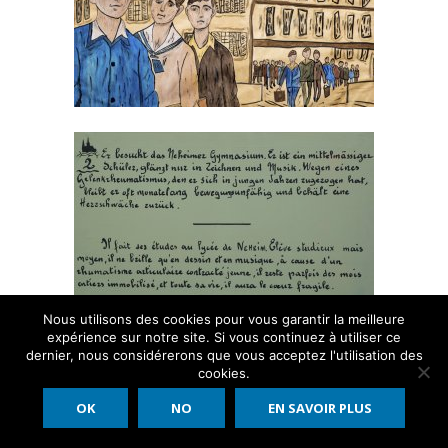
Das Grab von Abbé Franz Stock auf dem Friedhof von Thiais
CENTRE FRANZ STOCK
Die Stiftung
Gründungsmitglieder
Ziel und Zweck
Stiftungssatzung
Photos
Aktionen
Nous utilisons des cookies pour vous garantir la meilleure
Kolloquium 2013
expérience sur notre site. Si vous continuez à utiliser ce
dernier, nous considérerons que vous acceptez l'utilisation des
Ausstellung 2013
cookies.
Centre International Franz Stock 2016 - 2026 - All rights reserved
Internationale Beziehungen
OK
NO
EN SAVOIR PLUS
Impressum
Kontakt
Datenschutzrichtlinie
Publikationen